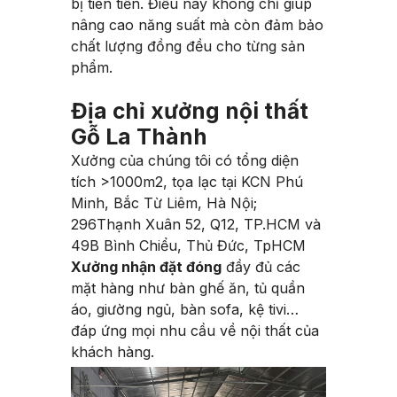
bị tiên tiến. Điều này không chỉ giúp
nâng cao năng suất mà còn đảm bảo
chất lượng đồng đều cho từng sản
phẩm.
Địa chỉ xưởng nội thất
Gỗ La Thành
Xưởng của chúng tôi có tổng diện
tích >1000m2, tọa lạc tại KCN Phú
Minh, Bắc Từ Liêm, Hà Nội;
296Thạnh Xuân 52, Q12, TP.HCM và
49B Bình Chiểu, Thủ Đức, TpHCM
Xưởng nhận đặt đóng
đầy đủ các
mặt hàng như bàn ghế ăn, tủ quần
áo, giường ngủ, bàn sofa, kệ tivi…
đáp ứng mọi nhu cầu về nội thất của
khách hàng.