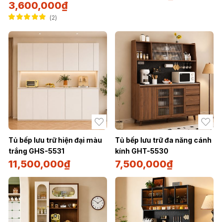
3,600,000
₫
2
Được xếp hạng
5.00
5 sao
Tủ bếp lưu trữ hiện đại màu
Tủ bếp lưu trữ đa năng cánh
trắng GHS-5531
kính GHT-5530
11,500,000
₫
7,500,000
₫