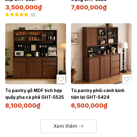
3,500,000
₫
7,800,000
₫
2
Được xếp hạng
5.00
5 sao
Tủ pantry gỗ MDF tích hợp
Tủ pantry phối cánh kính
quầy pha cà phê GHT-5525
tiện lợi GHT-5424
8,100,000
₫
6,500,000
₫
Xem thêm