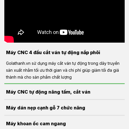
Máy CNC 4 đầu cắt ván tự động nắp phôi
Golathanh.vn sử dụng máy cắt ván tự động trong dây truyền
sản xuất nhằm tối ưu thời gian và chi phí giúp giảm tối đa giá
thành mà cho sản phẩm chất lượng
Máy CNC tự động nâng tấm, cắt ván
Golathanh.vn sử dụng máy cắt ván tự động trong dây truyền
Máy dán nẹp cạnh gỗ 7 chức năng
sản xuất nhằm tối ưu thời gian và chi phí giúp giảm tối đa giá
thành mà cho sản phẩm chất lượng
Xử lý cạnh gỗ sau khi cắt trên máy CNC router bằng máy dán
Máy khoan ốc cam ngang
nẹp 7 chức năng bao gồm: phay cạnh, bôi keo & dán nẹp,