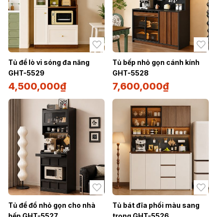
Tủ để lò vi sóng đa năng
Tủ bếp nhỏ gọn cánh kính
GHT-5529
GHT-5528
4,500,000
₫
7,600,000
₫
Tủ để đồ nhỏ gọn cho nhà
Tủ bát đĩa phối màu sang
bếp GHT-5527
trọng GHT-5526