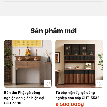
cắt tiểu đầu đuôi, xử lý thô, xử lý tinh, cạo cạnh, vệ sinh, đánh
Máy khoan ngang Laser giúp cho việc khoan gỗ trở nên dễ
bóng - cho ra sản phẩm đẹp, chất lượng
dàng và chính xác mà không mất quá nhiều thời gian và công
sức của người lao động. Giúp cho quy trình sản xuất gỗ trở
nên đơn giản và nhanh chóng với những thông số về kích
thước mũi khoan hay khoảng cách của những mũi khoan đã
Sản phẩm mới
được mặc định sẵn
Bàn thờ Phật gỗ công
Tủ bếp hiện đại gỗ công
nghiệp đơn giản hiện đại
nghiệp cao cấp GHT-5532
GHT-5518
9,500,000
₫