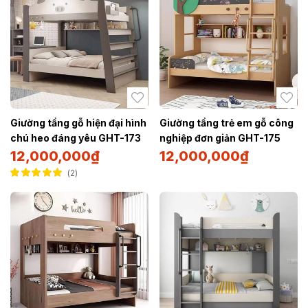
Giường tầng gỗ hiện đại hình
Giường tầng trẻ em gỗ công
chú heo đáng yêu GHT-173
nghiệp đơn giản GHT-175
12,000,000
₫
12,000,000
₫
2
Được xếp hạng
5.00
5 sao