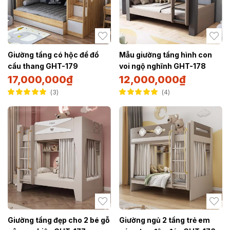
Giường tầng có hộc để đồ
Mẫu giường tầng hình con
cầu thang GHT-179
voi ngộ nghĩnh GHT-178
17,000,000
₫
12,000,000
₫
3
4
Được xếp hạng
Được xếp hạng
5.00
5 sao
5.00
5 sao
Giường tầng đẹp cho 2 bé gỗ
Giường ngủ 2 tầng trẻ em