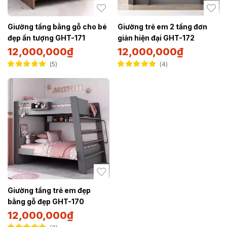
Giường tầng bằng gỗ cho bé
Giường trẻ em 2 tầng đơn
đẹp ấn tượng GHT-171
giản hiện đại GHT-172
12,000,000
₫
12,000,000
₫
5
4
Được xếp hạng
Được xếp hạng
5.00
5 sao
5.00
5 sao
Giường tầng trẻ em đẹp
bằng gỗ đẹp GHT-170
12,000,000
₫