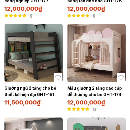
công nghiệp GHT-177
sáng tạo độc đáo GHT-176
12,000,000
₫
12,000,000
₫
1
1
Được xếp hạng
Được xếp hạng
5.00
5 sao
5.00
5 sao
Giường ngủ 2 tầng cho bé
Mẫu giường 2 tầng cao cấp
thiết kế hiện đại GHT-181
dễ thương cho bé GHT-174
11,500,000
₫
12,000,000
₫
3
Được xếp hạng
5.00
5 sao