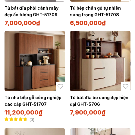
Tủ bát đĩa phối cánh mây
Tủ bếp chân gỗ tự nhiên
đẹp ấn tượng GHT-51709
sang trọng GHT-51708
7,000,000
₫
6,500,000
₫
Tủ nhà bếp gỗ công nghiệp
Tủ bát đĩa bo cong đẹp hiện
cao cấp GHT-51707
đại GHT-5706
11,200,000
₫
7,900,000
₫
3
Được xếp hạng
5.00
5 sao