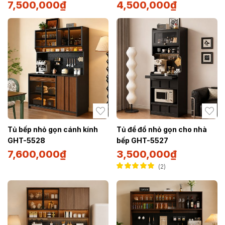
7,500,000
₫
4,500,000
₫
Tủ bếp nhỏ gọn cánh kính
Tủ để đồ nhỏ gọn cho nhà
GHT-5528
bếp GHT-5527
7,600,000
₫
3,500,000
₫
2
Được xếp hạng
5.00
5 sao