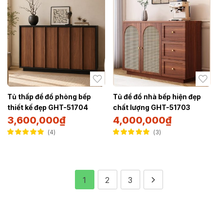
Tủ thấp để đồ phòng bếp
Tủ để đồ nhà bếp hiện đẹp
thiết kế đẹp GHT-51704
chất lượng GHT-51703
3,600,000
₫
4,000,000
₫
4
3
Được xếp hạng
Được xếp hạng
5.00
5 sao
5.00
5 sao
1
2
3