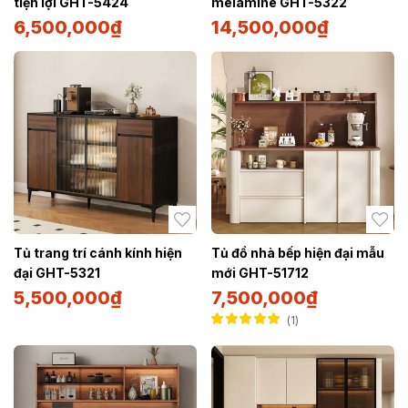
tiện lợi GHT-5424
melamine GHT-5322
6,500,000
₫
14,500,000
₫
Tủ trang trí cánh kính hiện
Tủ đồ nhà bếp hiện đại mẫu
đại GHT-5321
mới GHT-51712
5,500,000
₫
7,500,000
₫
1
Được xếp hạng
5.00
5 sao