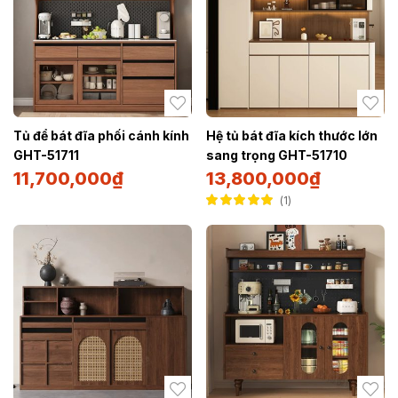
Tủ để bát đĩa phối cánh kính
Hệ tủ bát đĩa kích thước lớn
GHT-51711
sang trọng GHT-51710
11,700,000
₫
13,800,000
₫
1
Được xếp hạng
5.00
5 sao