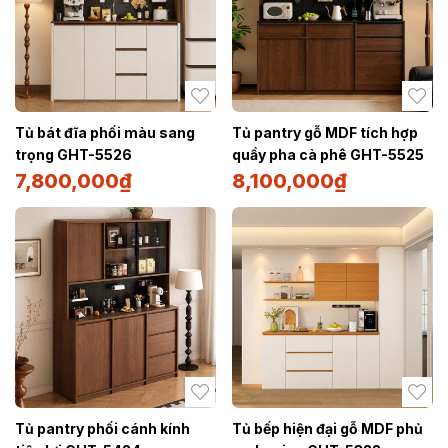
Tủ bát đĩa phối màu sang
Tủ pantry gỗ MDF tích hợp
trọng GHT-5526
quầy pha cà phê GHT-5525
7,800,000
₫
8,100,000
₫
Tủ pantry phối cánh kính
Tủ bếp hiện đại gỗ MDF phủ