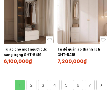
Tủ áo cho một người cực
Tủ để quần áo thanh lịch
sang trọng GHT-5419
GHT-5418
6,100,000
₫
7,200,000
₫
1
2
3
4
5
6
7