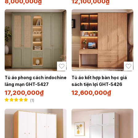
8,000,000
₫
12,100,000
₫
Tủ áo phong cách indochine
Tủ áo kết hợp bàn học giá
lãng mạn GHT-5427
sách tiện lợi GHT-5426
17,200,000
₫
12,600,000
₫
1
Được xếp hạng
5.00
5 sao