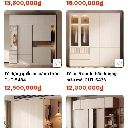
13,600,000
₫
16,000,000
₫
Tủ đựng quần áo cánh trượt
Tủ áo 5 cánh thời thượng
GHT-5434
mẫu mới GHT-5433
12,500,000
₫
12,000,000
₫