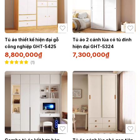
Tủ áo thiết kế hiện đại gỗ
Tủ áo 2 cánh lùa có tủ đỉnh
công nghiệp GHT-5425
hiện đại GHT-5324
8,800,000
₫
7,300,000
₫
1
Được xếp hạng
5.00
5 sao