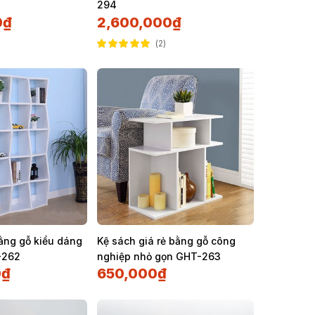
294
0
₫
2,600,000
₫
2
Được xếp hạng
5.00
5 sao
ằng gỗ kiểu dáng
Kệ sách giá rẻ bằng gỗ công
-262
nghiệp nhỏ gọn GHT-263
0
₫
650,000
₫