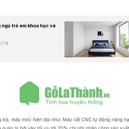
 ngủ trẻ em khoa học và
0
g bộ, máy móc hiện đại như: Máy cắt CNC tự động nâng 
à quản lý
bởi vậy tối ưu tới 70% chi phí nhân công sản xuấ