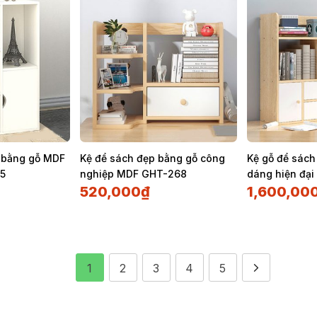
í bằng gỗ MDF
Kệ để sách đẹp bằng gỗ công
Kệ gỗ để sách
65
nghiệp MDF GHT-268
dáng hiện đạ
520,000
₫
1,600,00
1
2
3
4
5