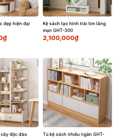
c đẹp hiện đại
Kệ sách tạo hình trái tim lãng
mạn GHT-300
0
₫
2,100,000
₫
 cây độc đáo
Tủ kệ sách nhiều ngăn GHT-