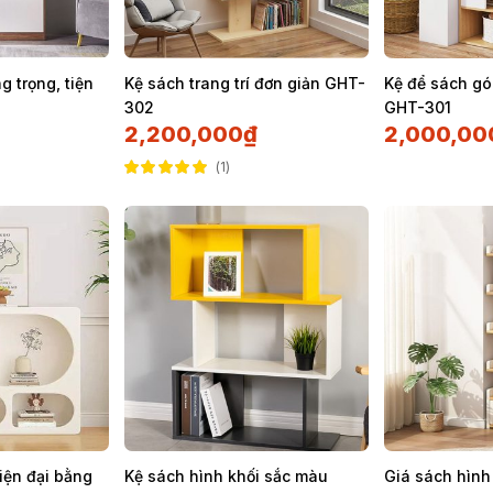
 trọng, tiện
Kệ sách trang trí đơn giản GHT-
Kệ để sách gó
302
GHT-301
2,200,000
₫
2,000,00
1
Được xếp hạng
5.00
5 sao
hiện đại bằng
Kệ sách hình khối sắc màu
Giá sách hình