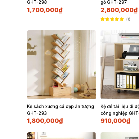
GHT-298
gỗ GHT-297
1,700,000
₫
2,800,000
₫
1
Được xếp hạng
5.00
5 sao
Kệ sách xương cá đẹp ấn tượng
Kệ để tài liệu di 
GHT-293
công nghiệp GHT
1,800,000
₫
910,000
₫