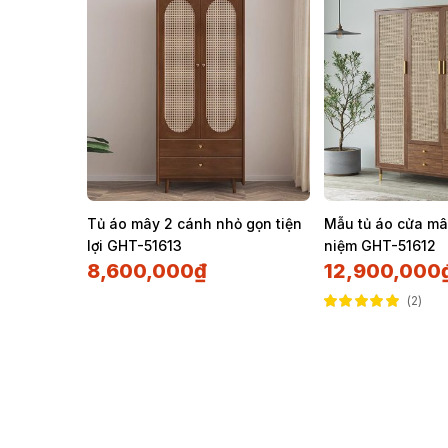
Tủ áo mây 2 cánh nhỏ gọn tiện
Mẫu tủ áo cửa mây
lợi GHT-51613
niệm GHT-51612
8,600,000
₫
12,900,000
2
Được xếp hạng
5.00
5 sao