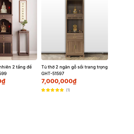
 nhiên 2 tầng để
Tủ thờ 2 ngăn gỗ sồi trang trọng
599
GHT-51597
0
₫
7,000,000
₫
1
Được xếp hạng
5.00
5 sao