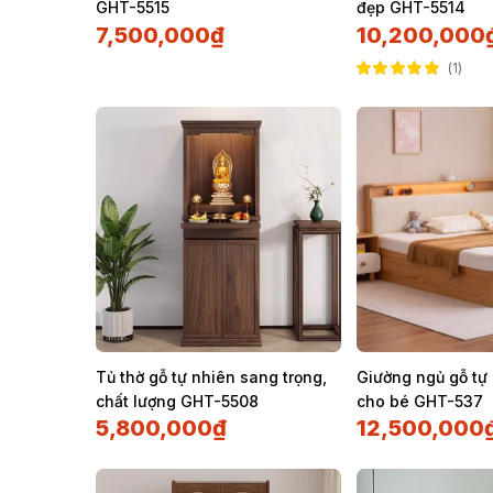
GHT-5515
đẹp GHT-5514
7,500,000
₫
10,200,000
1
Được xếp hạng
5.00
5 sao
Tủ thờ gỗ tự nhiên sang trọng,
Giường ngủ gỗ tự
chất lượng GHT-5508
cho bé GHT-537
5,800,000
₫
12,500,000