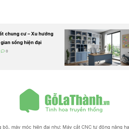
hất chung cư – Xu hướng
 gian sống hiện đại
0
g bộ, máy móc hiện đại như: Máy cắt CNC tự động nâng 