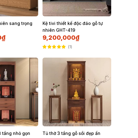
nhiên sang trọng
Kệ tivi thiết kế độc đáo gỗ tự
nhiên GHT-419
0
₫
9,200,000
₫
1
Được xếp hạng
5.00
5 sao
3 tầng nhỏ gọn
Tủ thờ 3 tầng gỗ sồi đẹp ấn