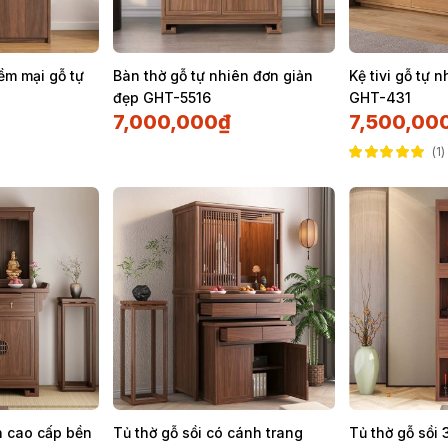
ềm mại gỗ tự
Bàn thờ gỗ tự nhiên đơn giản
Kệ tivi gỗ tự 
đẹp GHT-5516
GHT-431
7,000,000
₫
7,500,00
1
Được xếp hạng
5.00
5 sao
n cao cấp bền
Tủ thờ gỗ sồi có cánh trang
Tủ thờ gỗ sồi 