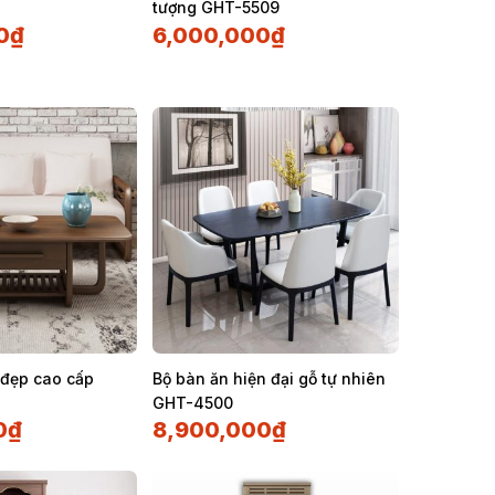
tượng GHT-5509
0
₫
6,000,000
₫
i đẹp cao cấp
Bộ bàn ăn hiện đại gỗ tự nhiên
GHT-4500
0
₫
8,900,000
₫