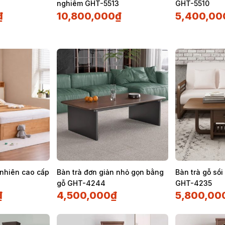
nghiêm GHT-5513
GHT-5510
₫
10,800,000
₫
5,400,00
 nhiên cao cấp
Bàn trà đơn giản nhỏ gọn bằng
Bàn trà gỗ sồ
gỗ GHT-4244
GHT-4235
₫
4,500,000
₫
5,800,00