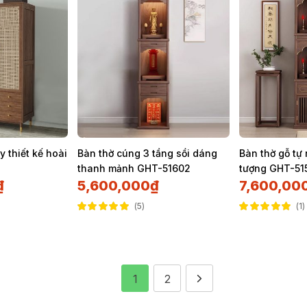
 thiết kế hoài
Bàn thờ cúng 3 tầng sồi dáng
Bàn thờ gỗ tự
thanh mảnh GHT-51602
tượng GHT-51
₫
5,600,000
₫
7,600,00
5
1
Được xếp hạng
Được xếp hạng
5.00
5 sao
5.00
5 sao
1
2