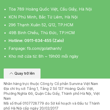
Tòa 789 Hoàng Quốc Việt, Cầu Giấy, Hà Nội
KCN Phú Minh, Bắc Từ Liêm, Hà Nội
296 Thạnh Xuân 52, Q12, TP.HCM
49B Bình Chiểu, Thủ Đức, TP.HCM
Hotline: 0911-634-455 (Zalo)
Fanpage:
fb.com/golathanh/
Kho mở cửa từ: 8h ~ 19h00 mỗi ngày
Quay trở lên
Nhãn hàng trực thuộc Công ty Cổ phần Sunvina Việt Nam
Địa chỉ trụ sở: Tầng 1, Tầng 2 Số 137 Hoàng Quốc Việt,
Phường Nghĩa Đô, Quận Cầu Giấy, Thành phố Hà Nội, Việt
Nam
Mã số thuế 0107728779 do Sở kế hoạch và Đầu tư Thành
phố Hà Nội cấp ngày 20/02/2017