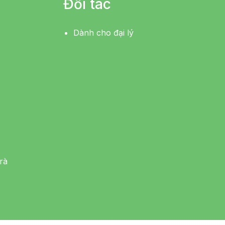
Đối tác
Dành cho đại lý
rà