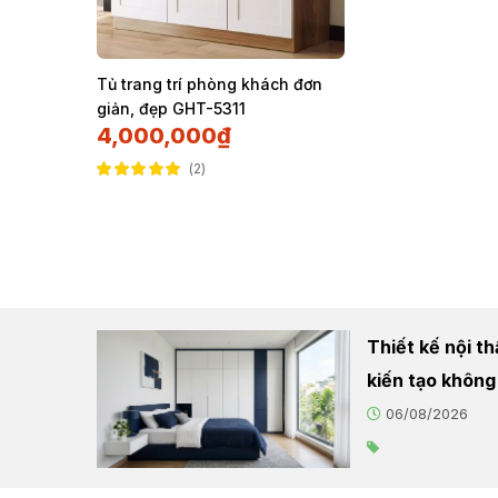
Tủ trang trí phòng khách đơn
giản, đẹp GHT-5311
4,000,000
₫
2
Được xếp hạng
5.00
5 sao
Thiết kế nội t
kiến tạo không
06/08/2026