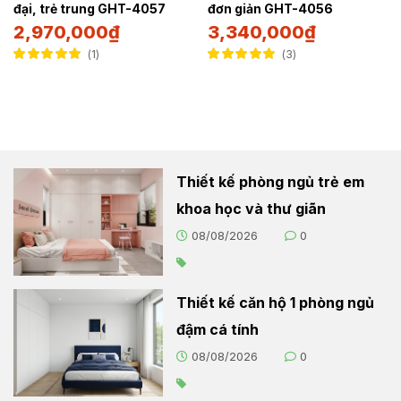
đại, trẻ trung GHT-4057
đơn giản GHT-4056
2,970,000
₫
3,340,000
₫
1
3
Được xếp hạng
Được xếp hạng
5.00
5 sao
5.00
5 sao
Thiết kế phòng ngủ trẻ em
khoa học và thư giãn
08/08/2026
0
Thiết kế căn hộ 1 phòng ngủ
đậm cá tính
08/08/2026
0