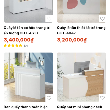
Quầy lễ tân có hộc trang trí
Quầy lễ tân thiết kế trẻ trung
ấn tượng GHT-4618
GHT-4047
3,400,000
₫
3,200,000
₫
2
Được xếp hạng
5.00
5 sao
Bàn quầy thanh toán hiện
Quầy bar mini phong cách