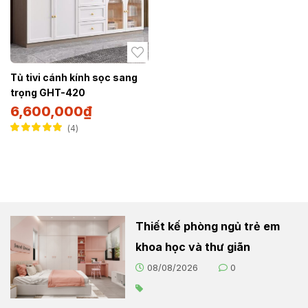
Tủ tivi cánh kính sọc sang
trọng GHT-420
6,600,000
₫
4
Được xếp hạng
5.00
5 sao
Thiết kế phòng ngủ trẻ em
khoa học và thư giãn
08/08/2026
0