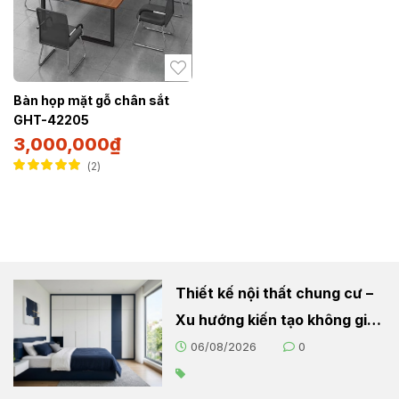
Bàn họp mặt gỗ chân sắt
GHT-42205
3,000,000
₫
2
Được xếp hạng
5.00
5 sao
Thiết kế nội thất chung cư –
Xu hướng kiến tạo không gian
sống hiện đại
06/08/2026
0