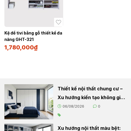
Kệ để tivi bằng gỗ thiết kế đa
năng GHT-321
1,780,000
₫
Thiết kế nội thất chung cư –
Xu hướng kiến tạo không gian
sống hiện đại
06/08/2026
0
Xu hướng nội thất màu bệt: