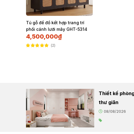
Tủ gỗ để đồ kết hợp trang trí
phối cánh lưới mây GHT-5314
4,500,000
₫
2
Được xếp hạng
5.00
5 sao
Thiết kế phòng
thư giãn
08/08/2026