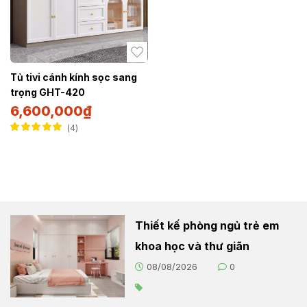
Tủ tivi cánh kính sọc sang
trọng GHT-420
6,600,000
₫
4
Được xếp hạng
5.00
5 sao
Thiết kế phòng ngủ trẻ em
khoa học và thư giãn
08/08/2026
0