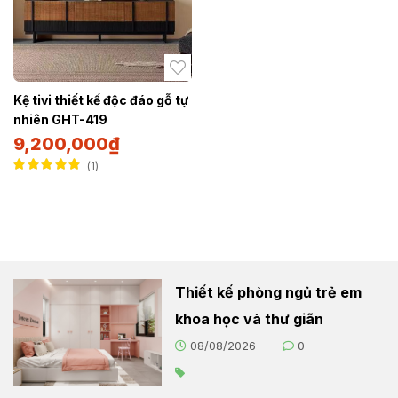
Kệ tivi thiết kế độc đáo gỗ tự
nhiên GHT-419
9,200,000
₫
1
Được xếp hạng
5.00
5 sao
Thiết kế phòng ngủ trẻ em
khoa học và thư giãn
08/08/2026
0