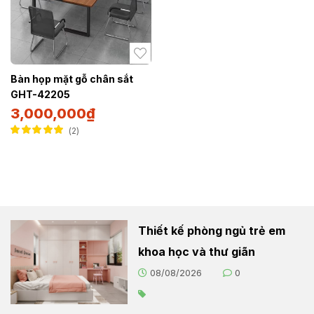
Bàn họp mặt gỗ chân sắt
GHT-42205
3,000,000
₫
2
Được xếp hạng
5.00
5 sao
Thiết kế phòng ngủ trẻ em
khoa học và thư giãn
08/08/2026
0