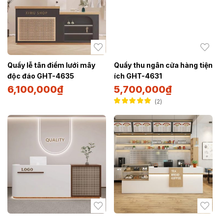
Quầy lễ tân điểm lưới mây
Quầy thu ngân cửa hàng tiện
độc đáo GHT-4635
ích GHT-4631
6,100,000
₫
5,700,000
₫
2
Được xếp hạng
5.00
5 sao