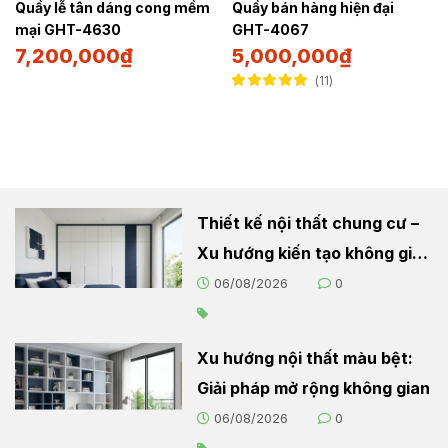
Quầy lễ tân dáng cong mềm
Quầy bán hàng hiện đại
mại GHT-4630
GHT-4067
7,200,000
₫
5,000,000
₫
11
Được xếp hạng
5.00
5 sao
Thiết kế nội thất chung cư –
Xu hướng kiến tạo không gian
sống hiện đại
06/08/2026
0
Xu hướng nội thất màu bệt:
Giải pháp mở rộng không gian
06/08/2026
0