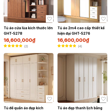
Tủ áo cửa lùa kích thước lớn
Tủ áo 2m4 cao cấp thiết kế
GHT-5278
hiện đại GHT-5276
16,600,000
₫
16,600,000
₫
2
4
Được xếp hạng
Được xếp hạng
5.00
5 sao
5.00
5 sao
Tủ để quần áo đẹp kích
Tủ áo đẹp thanh lịch bằng