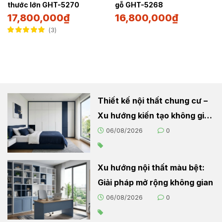
thước lớn GHT-5270
gỗ GHT-5268
17,800,000
₫
16,800,000
₫
3
Được xếp hạng
5.00
5 sao
Thiết kế nội thất chung cư –
Xu hướng kiến tạo không gian
sống hiện đại
06/08/2026
0
Xu hướng nội thất màu bệt:
Giải pháp mở rộng không gian
06/08/2026
0