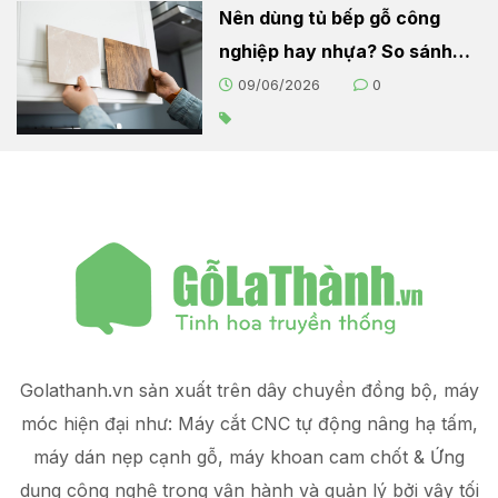
Nên dùng tủ bếp gỗ công
nghiệp hay nhựa? So sánh
chi tiết cho người nội trợ
09/06/2026
0
Golathanh.vn sản xuất trên dây chuyền đồng bộ, máy
móc hiện đại như: Máy cắt CNC tự động nâng hạ tấm,
máy dán nẹp cạnh gỗ, máy khoan cam chốt & Ứng
dụng công nghệ trong vận hành và quản lý
bởi vậy tối