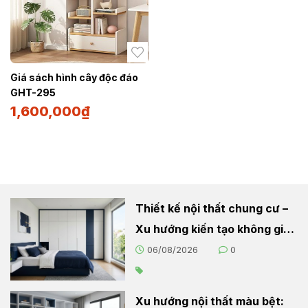
Giá sách hình cây độc đáo
GHT-295
1,600,000
₫
Thiết kế nội thất chung cư –
Xu hướng kiến tạo không gian
sống hiện đại
06/08/2026
0
Xu hướng nội thất màu bệt: