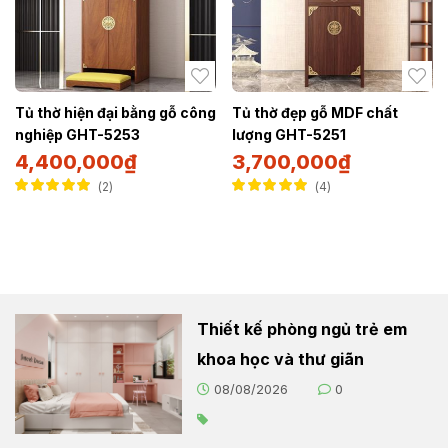
Tủ thờ hiện đại bằng gỗ công
Tủ thờ đẹp gỗ MDF chất
nghiệp GHT-5253
lượng GHT-5251
4,400,000
₫
3,700,000
₫
2
4
Được xếp hạng
Được xếp hạng
5.00
5 sao
5.00
5 sao
Thiết kế phòng ngủ trẻ em
khoa học và thư giãn
08/08/2026
0