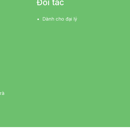
Đối tác
Dành cho đại lý
rà