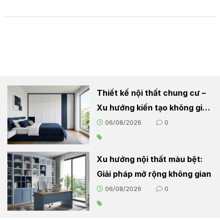
Thiết kế nội thất chung cư –
Xu hướng kiến tạo không gian
sống hiện đại
06/08/2026
0
Xu hướng nội thất màu bệt:
Giải pháp mở rộng không gian
06/08/2026
0