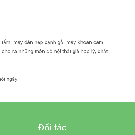
hạ tấm, máy dán nẹp cạnh gỗ, máy khoan cam
t
cho ra những món đồ
nội thất giá hợp lý
, chất
ỗi ngày
Đối tác