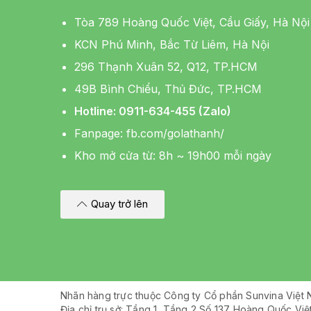
Tòa 789 Hoàng Quốc Việt, Cầu Giấy, Hà Nội
KCN Phú Minh, Bắc Từ Liêm, Hà Nội
296 Thạnh Xuân 52, Q12, TP.HCM
49B Bình Chiểu, Thủ Đức, TP.HCM
Hotline: 0911-634-455 (Zalo)
Fanpage:
fb.com/golathanh/
Kho mở cửa từ: 8h ~ 19h00 mỗi ngày
Quay trở lên
Nhãn hàng trực thuộc Công ty Cổ phần Sunvina Việt
Địa chỉ trụ sở: Tầng 1, Tầng 2 Số 137 Hoàng Quốc Vi