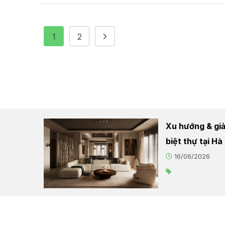
1
2
Xu hướng & giải
biệt thự tại H
16/06/2026