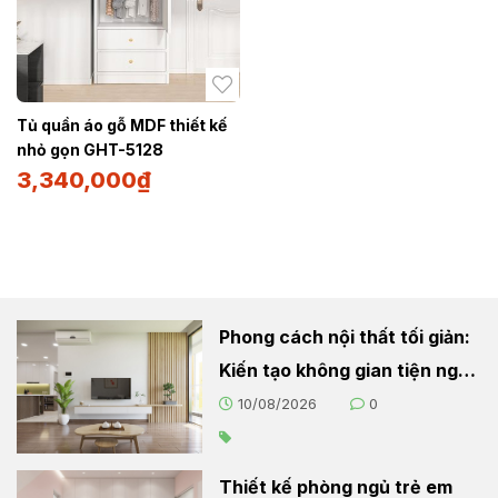
Tủ quần áo gỗ MDF thiết kế
nhỏ gọn GHT-5128
3,340,000
₫
Phong cách nội thất tối giản:
Kiến tạo không gian tiện nghi
và thoải mái
10/08/2026
0
Thiết kế phòng ngủ trẻ em