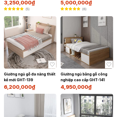
3,250,000
₫
5,000,000
₫
5
6
Được xếp hạng
Được xếp hạng
5.00
5 sao
5.00
5 sao
Giường ngủ gỗ đa năng thiết
Giường ngủ bằng gỗ công
kế mới GHT-139
nghiệp cao cấp GHT-141
6,200,000
₫
4,950,000
₫