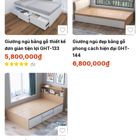
Giường ngủ bằng gỗ thiết kế
Giường ngủ đẹp bằng gỗ
đơn giản tiện lợi GHT-133
phong cách hiện đại GHT-
144
5,800,000
₫
6,800,000
₫
5
Được xếp hạng
5.00
5 sao