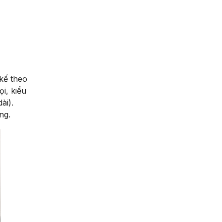
kế theo
i, kiểu
ài).
ng.