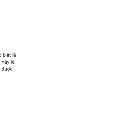
 biệt là
 này là
g được