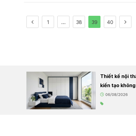
1
…
38
39
40
Thiết kế nội t
kiến tạo không
06/08/2026