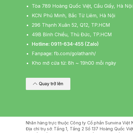
Tòa 789 Hoàng Quốc Việt, Cầu Giấy, Hà Nội
KCN Phú Minh, Bắc Từ Liêm, Hà Nội
296 Thạnh Xuân 52, Q12, TP.HCM
49B Bình Chiểu, Thủ Đức, TP.HCM
Hotline: 0911-634-455 (Zalo)
Fanpage:
fb.com/golathanh/
Kho mở cửa từ: 8h ~ 19h00 mỗi ngày
Quay trở lên
Nhãn hàng trực thuộc Công ty Cổ phần Sunvina Việt
Địa chỉ trụ sở: Tầng 1, Tầng 2 Số 137 Hoàng Quốc Vi