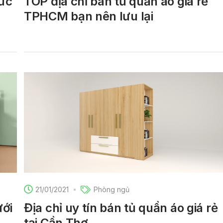
sức
TOP địa chỉ bán tủ quần áo giá rẻ
TPHCM bạn nên lưu lại
21/01/2021
Phòng ngủ
ưới
Địa chỉ uy tín bán tủ quần áo giá rẻ
tại Cần Thơ