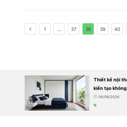
1
…
37
38
39
40
Thiết kế nội t
kiến tạo không
06/08/2026