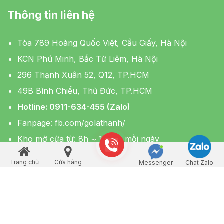
Thông tin liên hệ
Tòa 789 Hoàng Quốc Việt, Cầu Giấy, Hà Nội
KCN Phú Minh, Bắc Từ Liêm, Hà Nội
296 Thạnh Xuân 52, Q12, TP.HCM
49B Bình Chiểu, Thủ Đức, TP.HCM
Hotline: 0911-634-455 (Zalo)
Fanpage:
fb.com/golathanh/
Kho mở cửa từ: 8h ~ 19h00 mỗi ngày
Trang chủ
Cửa hàng
Messenger
Chat Zalo
Gọi điện
Quay trở lên
Nhãn hàng trực thuộc Công ty Cổ phần Sunvina Việt Nam
Địa chỉ trụ sở: Tầng 1, Tầng 2 Số 137 Hoàng Quốc Việt,
Phường Nghĩa Đô, Quận Cầu Giấy, Thành phố Hà Nội, Việt