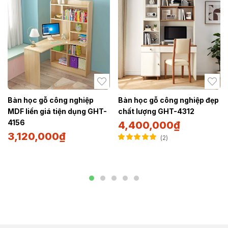
Bàn học gỗ công nghiệp
Bàn học gỗ công nghiệp đẹp
MDF liền giá tiện dụng GHT-
chất lượng GHT-4312
4156
4,400,000
₫
3,120,000
₫
2
Được xếp hạng
5.00
5 sao