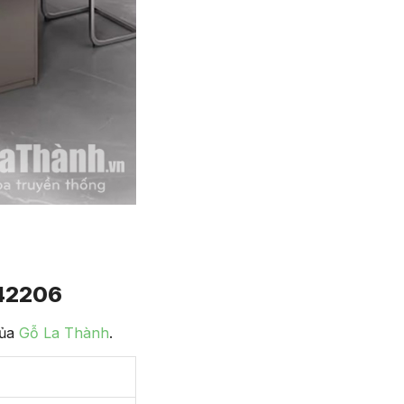
42206
của
Gỗ La Thành
.