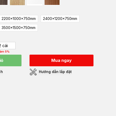
2200x1000x750mm
2400x1200x750mm
3500x1500x750mm
2 cái
iảm 5%
iỏ
Mua ngay
ch
Hướng dẫn lắp đặt