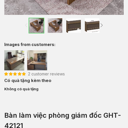
Images from customers:
2
customer reviews
5.00
2
trên 5 dựa
Có quà tặng kèm theo
trên
đánh giá
Không có quà tặng
Bàn làm việc phòng giám đốc GHT-
42121