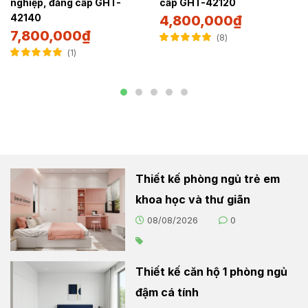
nghiệp, đẳng cấp GHT-
cấp GHT-42120
42140
4,800,000
₫
7,800,000
₫
8
Được xếp hạng
1
5.00
5 sao
Được xếp hạng
5.00
5 sao
Thiết kế phòng ngủ trẻ em
khoa học và thư giãn
08/08/2026
0
Thiết kế căn hộ 1 phòng ngủ
đậm cá tính