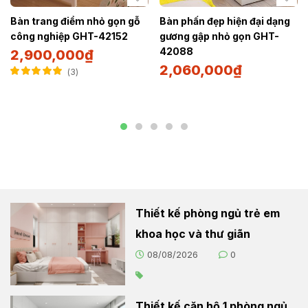
Bàn trang điểm nhỏ gọn gỗ
Bàn phấn đẹp hiện đại dạng
công nghiệp GHT-42152
gương gập nhỏ gọn GHT-
42088
2,900,000
₫
2,060,000
₫
3
Được xếp hạng
5.00
5 sao
Thiết kế phòng ngủ trẻ em
khoa học và thư giãn
08/08/2026
0
Thiết kế căn hộ 1 phòng ngủ