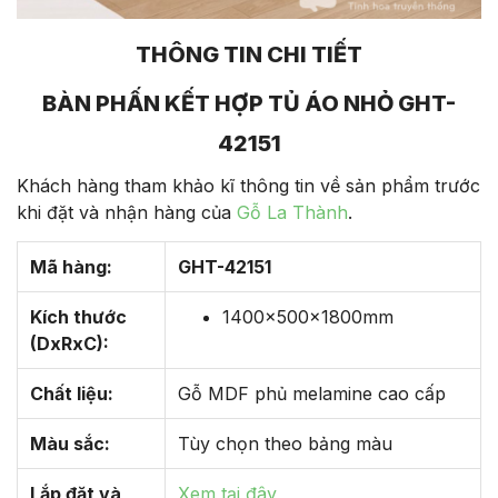
THÔNG TIN CHI TIẾT
BÀN PHẤN KẾT HỢP TỦ ÁO NHỎ GHT-
42151
Khách hàng tham khảo kĩ thông tin về sản phẩm trước
khi đặt và nhận hàng của
Gỗ La Thành
.
Mã hàng:
GHT-42151
Kích thước
1400x500x1800mm
(DxRxC):
Chất liệu:
Gỗ MDF phủ melamine cao cấp
Màu sắc:
Tùy chọn theo bảng màu
Lắp đặt và
Xem tại đây