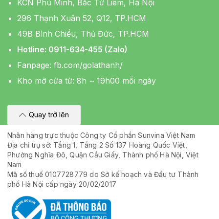
KCN Phú Minh, Bắc Từ Liêm, Hà Nội
296 Thạnh Xuân 52, Q12, TP.HCM
49B Bình Chiểu, Thủ Đức, TP.HCM
Hotline: 0911-634-455 (Zalo)
Fanpage:
fb.com/golathanh/
Kho mở cửa từ: 8h ~ 19h00 mỗi ngày
Quay trở lên
Nhãn hàng trực thuộc Công ty Cổ phần Sunvina Việt Nam
Địa chỉ trụ sở: Tầng 1, Tầng 2 Số 137 Hoàng Quốc Việt,
Phường Nghĩa Đô, Quận Cầu Giấy, Thành phố Hà Nội, Việt
Nam
Mã số thuế 0107728779 do Sở kế hoạch và Đầu tư Thành
phố Hà Nội cấp ngày 20/02/2017