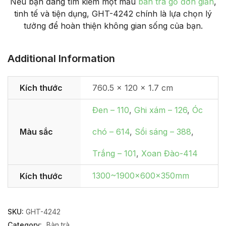
Nếu bạn đang tìm kiếm một mẫu
bàn trà gỗ đơn giản
,
tinh tế và tiện dụng, GHT-4242 chính là lựa chọn lý
tưởng để hoàn thiện không gian sống của bạn.
Additional Information
Kích thước
760.5 × 120 × 1.7 cm
Đen – 110
,
Ghi xám – 126
,
Óc
Màu sắc
chó – 614
,
Sồi sáng – 388
,
Trắng – 101
,
Xoan Đào-414
1300~1900x600x350mm
Kích thước
SKU:
GHT-4242
Category:
Bàn trà