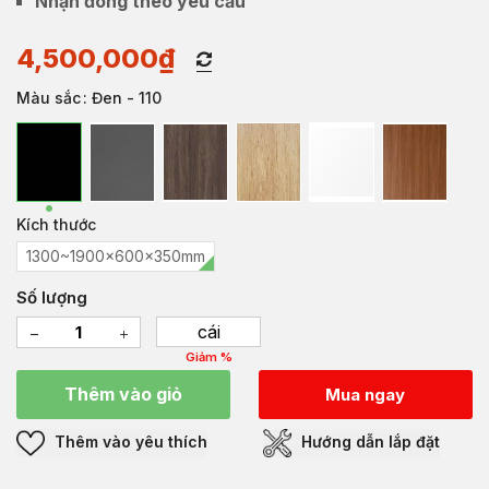
Nhận đóng theo yêu cầu
4,500,000
₫
Màu sắc
: Đen - 110
Kích thước
1300~1900x600x350mm
Số lượng
cái
Giảm %
Thêm vào giỏ
Mua ngay
Thêm vào yêu thích
Hướng dẫn lắp đặt