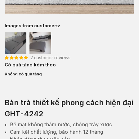
Images from customers:
2
customer reviews
5.00
2
trên 5 dựa
Có quà tặng kèm theo
trên
đánh giá
Không có quà tặng
Bàn trà thiết kế phong cách hiện đại
GHT-4242
Bề mặt không thấm nước, chống trầy xước
Cam kết chất lượng, bảo hành 12 tháng