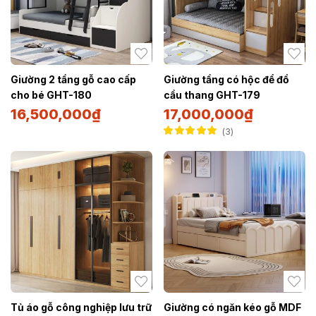
Giường 2 tầng gỗ cao cấp
Giường tầng có hộc để đồ
cho bé GHT-180
cầu thang GHT-179
16,500,000
₫
17,000,000
₫
3
Được xếp hạng
5.00
5 sao
Tủ áo gỗ công nghiệp lưu trữ
Giường có ngăn kéo gỗ MDF