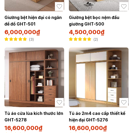
Giường bệt hiện đại có ngăn
Giường bệt bọc nệm đầu
để đồ GHT-501
giường GHT-500
6,000,000
₫
4,500,000
₫
3
2
Được xếp hạng
Được xếp hạng
5.00
5 sao
5.00
5 sao
Tủ áo cửa lùa kích thước lớn
Tủ áo 2m4 cao cấp thiết kế
GHT-5278
hiện đại GHT-5276
16,600,000
₫
16,600,000
₫