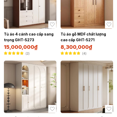
Tủ áo 4 cánh cao cấp sang
Tủ áo gỗ MDF chất lượng
trọng GHT-5273
cao cấp GHT-5271
15,000,000
₫
8,300,000
₫
2
4
Được xếp hạng
Được xếp hạng
5.00
5 sao
5.00
5 sao