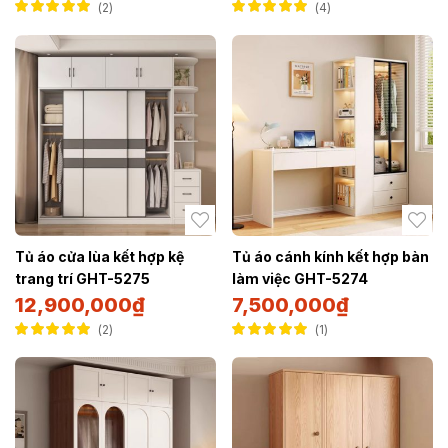
2
4
Được xếp hạng
Được xếp hạng
5.00
5 sao
5.00
5 sao
Tủ áo cửa lùa kết hợp kệ
Tủ áo cánh kính kết hợp bàn
trang trí GHT-5275
làm việc GHT-5274
12,900,000
₫
7,500,000
₫
2
1
Được xếp hạng
Được xếp hạng
5.00
5 sao
5.00
5 sao