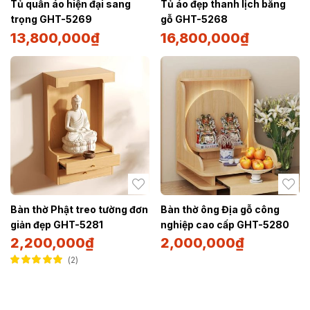
Tủ quần áo hiện đại sang
Tủ áo đẹp thanh lịch bằng
trọng GHT-5269
gỗ GHT-5268
13,800,000
₫
16,800,000
₫
Bàn thờ Phật treo tường đơn
Bàn thờ ông Địa gỗ công
giản đẹp GHT-5281
nghiệp cao cấp GHT-5280
2,200,000
₫
2,000,000
₫
2
Được xếp hạng
5.00
5 sao