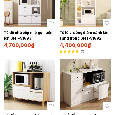
Tủ đồ nhà bếp nhỏ gọn tiện
Tủ lò vi sóng điểm cánh kính
ích GHT-51693
sang trọng GHT-51692
4,700,000
₫
4,400,000
₫
1
Được xếp hạng
5.00
5 sao