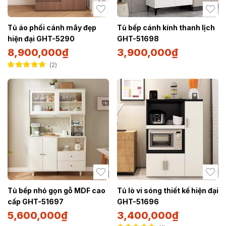
Tủ áo phối cánh mây đẹp
Tủ bếp cánh kính thanh lịch
hiện đại GHT-5290
GHT-51698
8,900,000
₫
3,900,000
₫
2
Được xếp hạng
5.00
5 sao
Tủ bếp nhỏ gọn gỗ MDF cao
Tủ lò vi sóng thiết kế hiện đại
cấp GHT-51697
GHT-51696
5,600,000
₫
3,400,000
₫