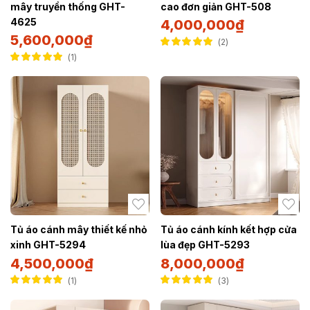
mây truyền thống GHT-
cao đơn giản GHT-508
4625
4,000,000
₫
5,600,000
₫
2
Được xếp hạng
1
5.00
5 sao
Được xếp hạng
5.00
5 sao
Tủ áo cánh mây thiết kế nhỏ
Tủ áo cánh kính kết hợp cửa
xinh GHT-5294
lùa đẹp GHT-5293
4,500,000
₫
8,000,000
₫
1
3
Được xếp hạng
Được xếp hạng
5.00
5 sao
5.00
5 sao