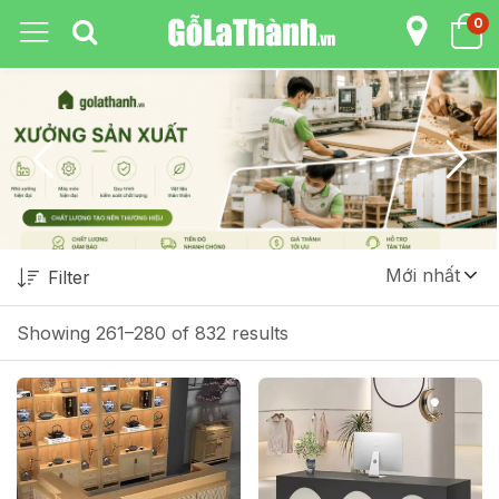
0
Mới nhất
Filter
Showing 261–280 of 832 results