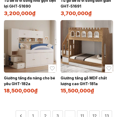
Tủ để lò vi sóng nhỏ gọn tiện
Tủ gỗ để lò vi sóng đơn giản
lợi GHT-51690
GHT-51691
3,200,000
₫
3,700,000
₫
Giường tầng đa năng cho bé
Giường tầng gỗ MDF chất
yêu GHT-182a
lượng cao GHT-181a
18,500,000
₫
15,500,000
₫
1
2
3
…
11
12
13