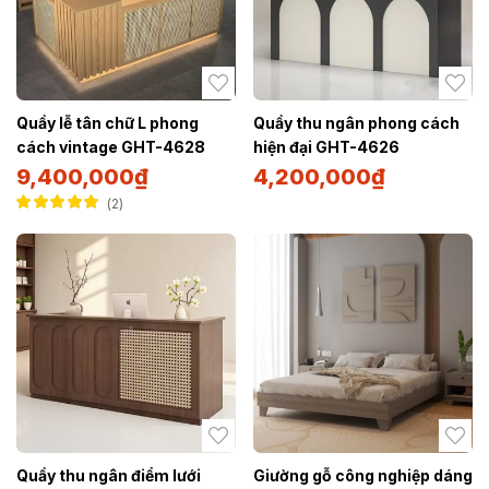
Quầy lễ tân chữ L phong
Quầy thu ngân phong cách
cách vintage GHT-4628
hiện đại GHT-4626
9,400,000
₫
4,200,000
₫
2
Được xếp hạng
5.00
5 sao
Quầy thu ngân điểm lưới
Giường gỗ công nghiệp dáng