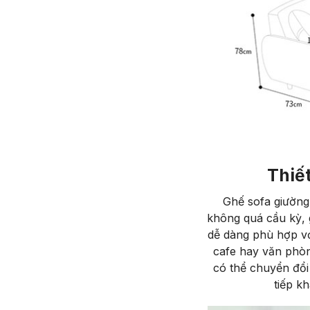
Thiế
Ghế sofa giường
không quá cầu kỳ, g
dễ dàng phù hợp v
cafe hay văn phòn
có thể chuyển đổi 
tiếp k