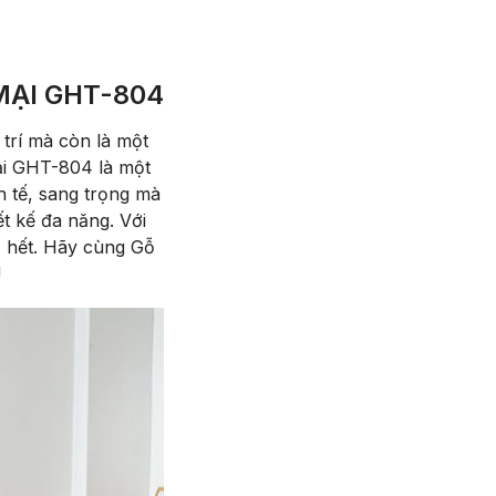
MẠI GHT-804
 trí mà còn là một
i GHT-804 là một
 tế, sang trọng mà
ết kế đa năng. Với
ờ hết. Hãy cùng Gỗ
!