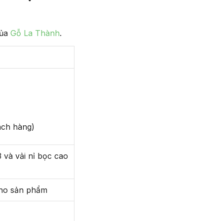
của
Gỗ La Thành
.
ách hàng)
 và vải nỉ bọc cao
cho sản phẩm