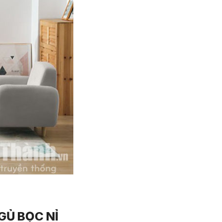
GỦ BỌC NỈ