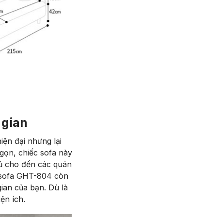
 gian
ện đại nhưng lại
 gọn, chiếc sofa này
ủ cho đến các quán
ế sofa GHT-804 còn
gian của bạn. Dù là
ện ích.