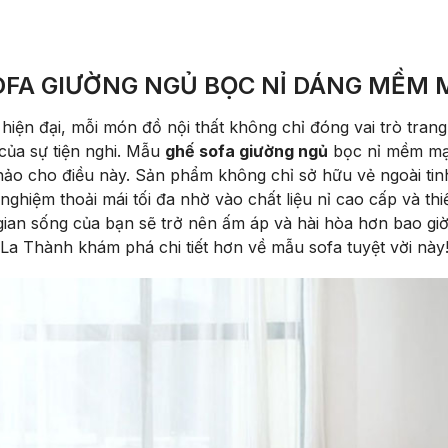
FA GIƯỜNG NGỦ BỌC NỈ DÁNG MỀM 
iện đại, mỗi món đồ nội thất không chỉ đóng vai trò trang
của sự tiện nghi. Mẫu
ghế sofa giường ngủ
bọc nỉ mềm mạ
ảo cho điều này. Sản phẩm không chỉ sở hữu vẻ ngoài tinh
 nghiệm thoải mái tối đa nhờ vào chất liệu nỉ cao cấp và thi
an sống của bạn sẽ trở nên ấm áp và hài hòa hơn bao gi
La Thành khám phá chi tiết hơn về mẫu sofa tuyệt vời này