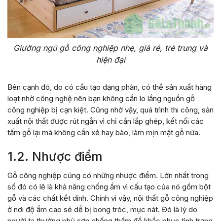
Giường ngủ gỗ công nghiệp nhẹ, giá rẻ, trẻ trung và
hiện đại
Bên cạnh đó, do có cấu tạo dạng phản, có thể sản xuất hàng
loạt nhờ công nghệ nên bạn không cần lo lắng nguồn gỗ
công nghiệp bị cạn kiệt. Cũng nhờ vậy, quá trình thi công, sản
xuất nội thất được rút ngắn vì chỉ cần lắp ghép, kết nối các
tấm gỗ lại mà không cần xẻ hay bào, làm mịn mặt gỗ nữa.
1.2. Nhược điểm
Gỗ công nghiệp cũng có những nhược điểm. Lớn nhất trong
số đó có lẽ là khả năng chống ẩm vì cấu tạo của nó gồm bột
gỗ và các chất kết dính. Chính vì vậy, nội thất gỗ công nghiệp
ở nơi độ ẩm cao sẽ dễ bị bong tróc, mục nát. Đó là lý do
người ta thường phủ sơn chống thấm để khắc phục tình trạng