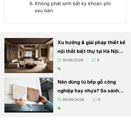
Không phát sinh bất kỳ khoản phí
sau bán.
Xu hướng & giải pháp thiết kế
nội thất biệt thự tại Hà Nội
2026
16/06/2026
0
Nên dùng tủ bếp gỗ công
nghiệp hay nhựa? So sánh
chi tiết cho người nội trợ
09/06/2026
0