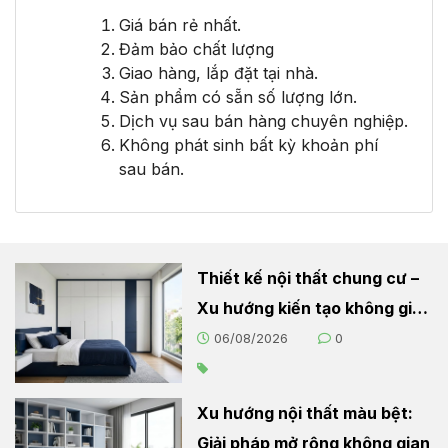
Giá bán rẻ nhất.
Đảm bảo chất lượng
Giao hàng, lắp đặt tại nhà.
Sản phẩm có sẵn số lượng lớn.
Dịch vụ sau bán hàng chuyên nghiệp.
Không phát sinh bất kỳ khoản phí
sau bán.
Thiết kế nội thất chung cư –
Xu hướng kiến tạo không gian
sống hiện đại
06/08/2026
0
Xu hướng nội thất màu bệt:
Giải pháp mở rộng không gian