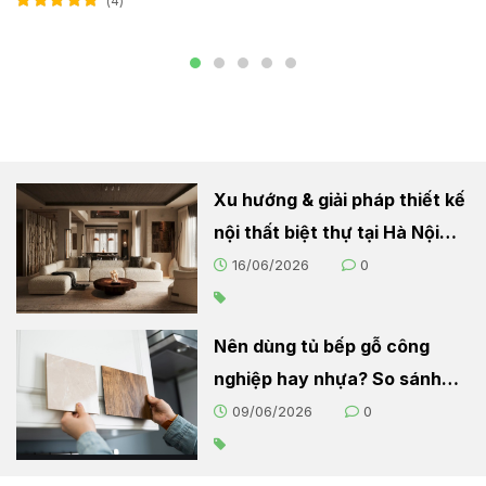
4
Được xếp hạng
5.00
5 sao
Xu hướng & giải pháp thiết kế
nội thất biệt thự tại Hà Nội
2026
16/06/2026
0
Nên dùng tủ bếp gỗ công
nghiệp hay nhựa? So sánh
chi tiết cho người nội trợ
09/06/2026
0