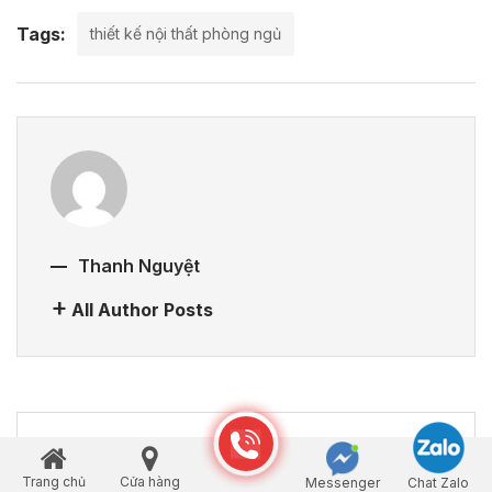
Tags:
thiết kế nội thất phòng ngủ
Thanh Nguyệt
All Author Posts
PREVIOUS
Giường gỗ cao su có chất lượng không? Có nên
Trang chủ
Cửa hàng
Messenger
Chat Zalo