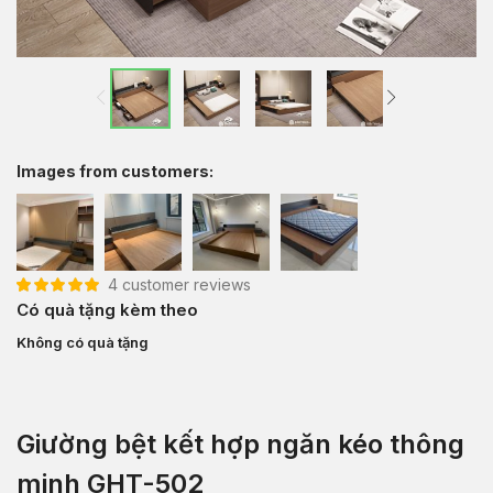
Images from customers:
4
customer reviews
5.00
4
trên 5 dựa
Có quà tặng kèm theo
trên
đánh giá
Không có quà tặng
Giường bệt kết hợp ngăn kéo thông
minh GHT-502