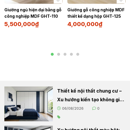
Giường ngủ hiện đại bằng gỗ
Giường gỗ công nghiệp MDF
công nghiệp MDF GHT-110
thiết kế dạng hộp GHT-125
5,500,000
₫
4,000,000
₫
Thiết kế nội thất chung cư –
Xu hướng kiến tạo không gian
sống hiện đại
06/08/2026
0
Xu hướng nội thất màu bệt: