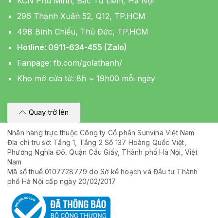
KCN Phú Minh, Bắc Từ Liêm, Hà Nội
296 Thạnh Xuân 52, Q12, TP.HCM
49B Bình Chiểu, Thủ Đức, TP.HCM
Hotline: 0911-634-455 (Zalo)
Fanpage:
fb.com/golathanh/
Kho mở cửa từ: 8h ~ 19h00 mỗi ngày
Quay trở lên
Nhãn hàng trực thuộc Công ty Cổ phần Sunvina Việt Nam
Địa chỉ trụ sở: Tầng 1, Tầng 2 Số 137 Hoàng Quốc Việt,
Phường Nghĩa Đô, Quận Cầu Giấy, Thành phố Hà Nội, Việt
Nam
Mã số thuế 0107728779 do Sở kế hoạch và Đầu tư Thành
phố Hà Nội cấp ngày 20/02/2017