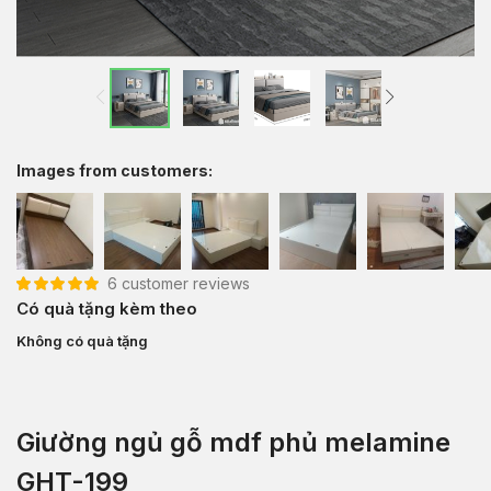
Images from customers:
6
customer reviews
5.00
6
trên 5 dựa
Có quà tặng kèm theo
trên
đánh giá
Không có quà tặng
Giường ngủ gỗ mdf phủ melamine
GHT-199