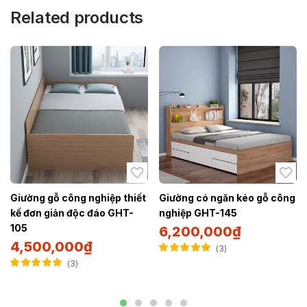
Related products
Giường gỗ công nghiệp thiết
Giường có ngăn kéo gỗ công
kế đơn giản độc đáo GHT-
nghiệp GHT-145
105
6,200,000
₫
4,500,000
₫
3
Được xếp hạng
3
5.00
5 sao
Được xếp hạng
5.00
5 sao