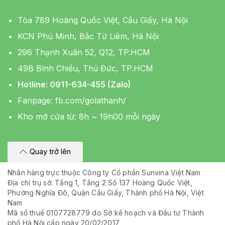
Tòa 789 Hoàng Quốc Việt, Cầu Giấy, Hà Nội
KCN Phú Minh, Bắc Từ Liêm, Hà Nội
296 Thạnh Xuân 52, Q12, TP.HCM
49B Bình Chiểu, Thủ Đức, TP.HCM
Hotline: 0911-634-455 (Zalo)
Fanpage:
fb.com/golathanh/
Kho mở cửa từ: 8h ~ 19h00 mỗi ngày
Quay trở lên
Nhãn hàng trực thuộc Công ty Cổ phần Sunvina Việt Nam
Địa chỉ trụ sở: Tầng 1, Tầng 2 Số 137 Hoàng Quốc Việt,
Phường Nghĩa Đô, Quận Cầu Giấy, Thành phố Hà Nội, Việt
Nam
Mã số thuế 0107728779 do Sở kế hoạch và Đầu tư Thành
phố Hà Nội cấp ngày 20/02/2017