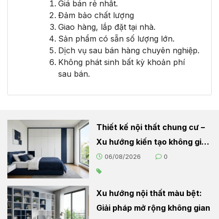
Giá bán rẻ nhất.
Đảm bảo chất lượng
Giao hàng, lắp đặt tại nhà.
Sản phẩm có sẵn số lượng lớn.
Dịch vụ sau bán hàng chuyên nghiệp.
Không phát sinh bất kỳ khoản phí
sau bán.
Thiết kế nội thất chung cư –
Xu hướng kiến tạo không gian
sống hiện đại
06/08/2026
0
Xu hướng nội thất màu bệt:
Giải pháp mở rộng không gian