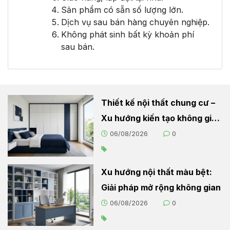
Sản phẩm có sẵn số lượng lớn.
Dịch vụ sau bán hàng chuyên nghiệp.
Không phát sinh bất kỳ khoản phí
sau bán.
Thiết kế nội thất chung cư –
Xu hướng kiến tạo không gian
sống hiện đại
06/08/2026
0
Xu hướng nội thất màu bệt:
Giải pháp mở rộng không gian
06/08/2026
0